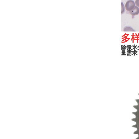
多
除微米
量需求