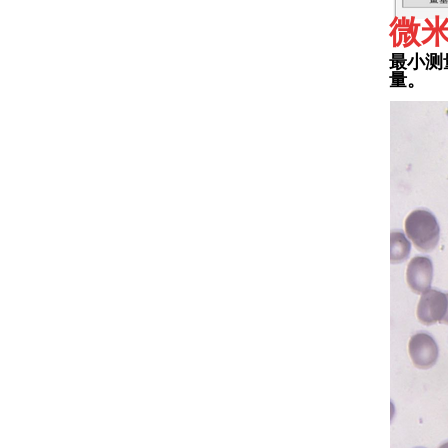
微
最小测
量。