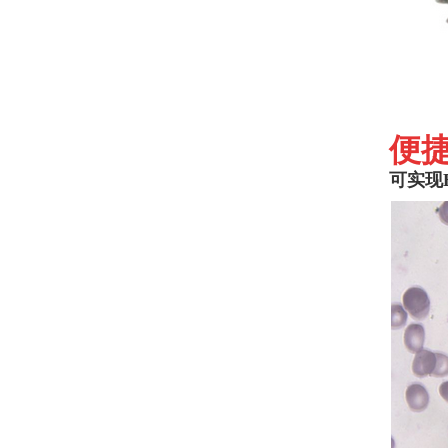
便
可实现