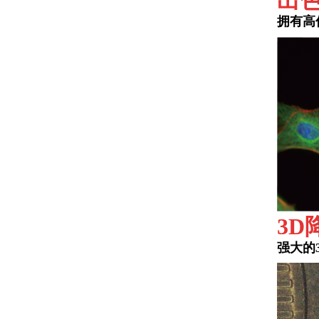
出
拥有高
3D
强大的