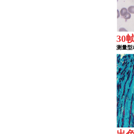
30
测量型