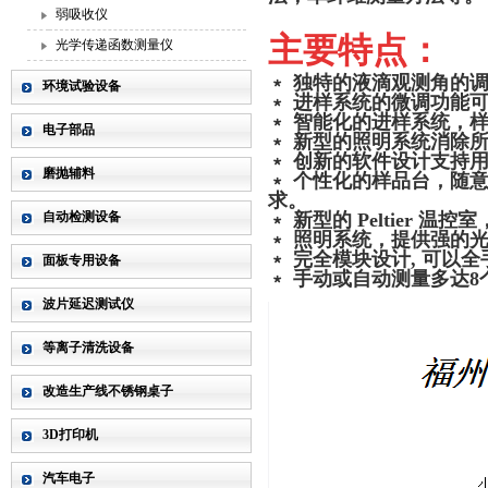
弱吸收仪
主要特点：
光学传递函数测量仪
﹡ 独特的液滴观测角的
环境试验设备
﹡ 进样系统的微调功能
﹡ 智能化的进样系统，
电子部品
﹡ 新型的照明系统消除
﹡ 创新的软件设计支持
磨抛辅料
﹡ 个性化的样品台，随
求。
自动检测设备
﹡ 新型的 Peltier 
﹡ 照明系统，提供强的
﹡ 完全模块设计, 可以
面板专用设备
﹡ 手动或自动测量多达
波片延迟测试仪
等离子清洗设备
改造生产线不锈钢桌子
3D打印机
汽车电子